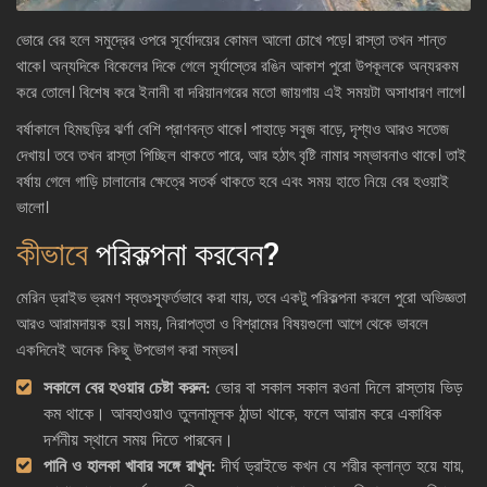
ভোরে বের হলে সমুদ্রের ওপরে সূর্যোদয়ের কোমল আলো চোখে পড়ে। রাস্তা তখন শান্ত
থাকে। অন্যদিকে বিকেলের দিকে গেলে সূর্যাস্তের রঙিন আকাশ পুরো উপকূলকে অন্যরকম
করে তোলে। বিশেষ করে ইনানী বা দরিয়ানগরের মতো জায়গায় এই সময়টা অসাধারণ লাগে।
বর্ষাকালে হিমছড়ির ঝর্ণা বেশি প্রাণবন্ত থাকে। পাহাড়ে সবুজ বাড়ে, দৃশ্যও আরও সতেজ
দেখায়। তবে তখন রাস্তা পিচ্ছিল থাকতে পারে, আর হঠাৎ বৃষ্টি নামার সম্ভাবনাও থাকে। তাই
বর্ষায় গেলে গাড়ি চালানোর ক্ষেত্রে সতর্ক থাকতে হবে এবং সময় হাতে নিয়ে বের হওয়াই
ভালো।
কীভাবে
পরিকল্পনা করবেন?
মেরিন ড্রাইভ ভ্রমণ স্বতঃস্ফূর্তভাবে করা যায়, তবে একটু পরিকল্পনা করলে পুরো অভিজ্ঞতা
আরও আরামদায়ক হয়। সময়, নিরাপত্তা ও বিশ্রামের বিষয়গুলো আগে থেকে ভাবলে
একদিনেই অনেক কিছু উপভোগ করা সম্ভব।
সকালে বের হওয়ার চেষ্টা করুন:
ভোর বা সকাল সকাল রওনা দিলে রাস্তায় ভিড়
কম থাকে। আবহাওয়াও তুলনামূলক ঠান্ডা থাকে, ফলে আরাম করে একাধিক
দর্শনীয় স্থানে সময় দিতে পারবেন।
পানি ও হালকা খাবার সঙ্গে রাখুন:
দীর্ঘ ড্রাইভে কখন যে শরীর ক্লান্ত হয়ে যায়,