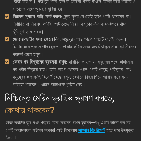
বোঝা যায় না। পর্যাপ্ত পানি, ফল বা শুকনো খাবার রাখলে বিশেষ করে পরিবার ও
বাচ্চাদের সঙ্গে ভ্রমণে সুবিধা হয়।
নিরাপদ স্থানে গাড়ি পার্ক করুন:
সুন্দর দৃশ্য দেখলেই হঠাৎ গাড়ি থামাবেন না।
নির্ধারিত বা নিরাপদ পার্কিং স্পট বেছে নিন। রাস্তার বাঁক বা মাঝখানে থামা
ঝুঁকিপূর্ণ হতে পারে।
জোয়ার-ভাটার সময় জেনে নিন:
সমুদ্রে নামার আগে সময়টি যাচাই করুন।
বিশেষ করে প্রবাল পাথরযুক্ত এলাকায় হাঁটার সময় সতর্ক থাকুন এবং স্থানীয়দের
পরামর্শ মেনে চলুন।
ফেরার পর বিশ্রামের ব্যবস্থা রাখুন:
সারাদিন পাহাড় ও সমুদ্রের পথে কাটানোর
পর শরীর বিশ্রাম চায়। তাই আগে থেকেই এমন একটি শান্ত, পরিষ্কার এবং
সমুদ্রের কাছাকাছি রিসোর্ট বেছে রাখুন, যেখানে ফিরে গিয়ে আরাম করে সময়
কাটাতে পারবেন। এটাই ভ্রমণকে পূর্ণতা দেয়।
নিশ্চিন্তে মেরিন ড্রাইভ ভ্রমণ করতে,
কোথায় থাকবেন?
মেরিন ড্রাইভ ঘুরে যখন শহরের দিকে ফিরবেন, তখন বুঝবেন—শুধু একটি ভালো রুম নয়,
একটি আরামদায়ক পরিবেশ দরকার। সেই বিবেচনায়
সাম্পান বিচ রিসোর্ট
হতে পারে উপযুক্ত
ঠিকানা।