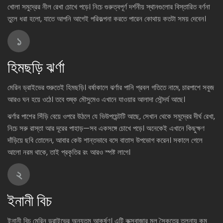
খোলা সমুদ্রের নীল রেখা চোখে পড়ে। নিচে গুরুত্বপূর্ণ দর্শনীয় স্থানগুলোর বিস্তারিত বর্ণনা
তুলে ধরা হলো, যাতে আপনি আগেই পরিকল্পনা করতে পারেন কোথায় কতটা সময় দেবেন।
১
হিমছড়ি ঝর্ণা
মেরিন ড্রাইভের শুরুতেই হিমছড়ি। বর্ষাকালে ঝর্ণার পানি প্রবল গতিতে নামে, চারপাশে সবুজ
আরও ঘন হয়ে ওঠে। তবে শুষ্ক মৌসুমেও এখানে যাওয়ার আলাদা সৌন্দর্য আছে।
ঝর্ণার পাশের সিঁড়ি বেয়ে ওপরে উঠলে যে ভিউপয়েন্টটি আছে, সেখান থেকে সমুদ্রের দীর্ঘ রেখা,
নিচে সরু রাস্তা আর দূরের পাহাড়—সব একসঙ্গে চোখে পড়ে। অনেকেই এখানে কিছুক্ষণ
দাঁড়িয়ে ছবি তোলেন, আবার কেউ শান্তভাবে বসে বাতাস উপভোগ করেন। সকালে গেলে
আলো নরম থাকে, তাই প্রকৃতির রং আরও স্পষ্ট লাগে।
২
ইনানী বিচ
ইনানী বিচ মেরিন ড্রাইভের অন্যতম আকর্ষণ। এটি কক্সবাজার মূল সৈকতের তুলনায় কম