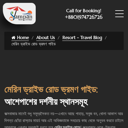
Call for Booking!
+8801974726726
Home
About Us
Resort - Travel Blog
মেরিন ড্রাইভ রোড ভ্রমণ গাইড
মেরিন ড্রাইভ রোড ভ্রমণ গাইড:
আশেপাশের দর্শনীয় স্থানসমূহ
কক্সবাজার মানেই শুধু সমুদ্রসৈকত নয়—এখানে আছে পাহাড়, সবুজ বন, খোলা আকাশ আর
দিগন্ত ছোঁয়া রাস্তার মায়া। আর এই অভিজ্ঞতাকে সবচেয়ে কাছ থেকে অনুভব করতে চাইলে
আপনাকে একবার অবশ্যই ঘুরতে হবে
মেরিন ড্রাইভ রোডে
। কক্সবাজার থেকে টেকনাফ