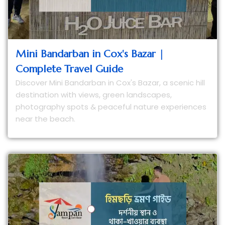
Mini Bandarban in Cox's Bazar |
Complete Travel Guide
Discover Mini Bandarban in Cox's Bazar, a scenic hill
destination with views, green landscapes,
photography spots & peaceful nature experiences
near the beach.