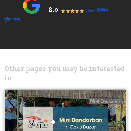
৪.০
৫৬১+ রিভিউস
বুকিং করুন
Other pages you may be interested
in...