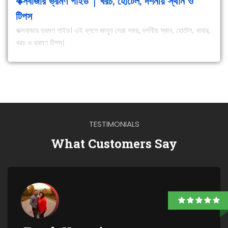
কক্সবাজার ভ্রমণ গাইড | খরচ, হোটেল, দর্শনীয় স্থান ও
টিপস
কক্সবাজার ভ্রমণ গাইড। এই ব্লগে জানুন সেরা সময়, দর্শনীয় স্থান, হোটেল, খাবার,
খরচ ও ভ্রমণ টিপস।
TESTIMONIALS
What Customers Say