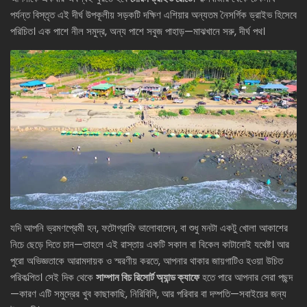
পর্যন্ত বিস্তৃত এই দীর্ঘ উপকূলীয় সড়কটি দক্ষিণ এশিয়ার অন্যতম নৈসর্গিক ড্রাইভ হিসেবে
পরিচিত। এক পাশে নীল সমুদ্র, অন্য পাশে সবুজ পাহাড়—মাঝখানে সরু, দীর্ঘ পথ।
যদি আপনি ভ্রমণপ্রেমী হন, ফটোগ্রাফি ভালোবাসেন, বা শুধু মনটা একটু খোলা আকাশের
নিচে ছেড়ে দিতে চান—তাহলে এই রাস্তায় একটি সকাল বা বিকেল কাটানোই যথেষ্ট। আর
পুরো অভিজ্ঞতাকে আরামদায়ক ও স্মরণীয় করতে, আপনার থাকার জায়গাটিও হওয়া উচিত
পরিকল্পিত। সেই দিক থেকে
সাম্পান বিচ রিসোর্ট অ্যান্ড ক্যাফে
হতে পারে আপনার সেরা পছন্দ
—কারণ এটি সমুদ্রের খুব কাছাকাছি, নিরিবিলি, আর পরিবার বা দম্পতি—সবাইয়ের জন্য