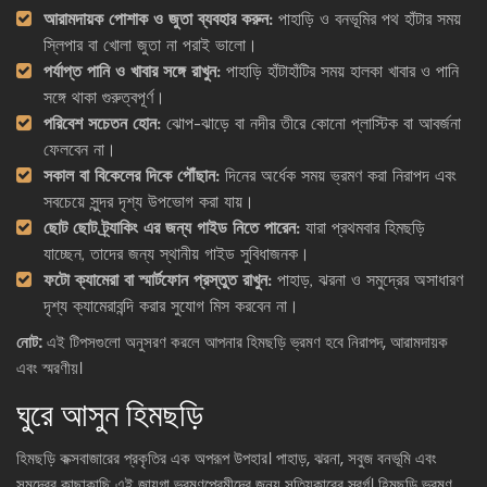
আরামদায়ক পোশাক ও জুতা ব্যবহার করুন:
পাহাড়ি ও বনভূমির পথ হাঁটার সময়
স্লিপার বা খোলা জুতা না পরাই ভালো।
পর্যাপ্ত পানি ও খাবার সঙ্গে রাখুন:
পাহাড়ি হাঁটাহাঁটির সময় হালকা খাবার ও পানি
সঙ্গে থাকা গুরুত্বপূর্ণ।
পরিবেশ সচেতন হোন:
ঝোপ-ঝাড়ে বা নদীর তীরে কোনো প্লাস্টিক বা আবর্জনা
ফেলবেন না।
সকাল বা বিকেলের দিকে পৌঁছান:
দিনের অর্ধেক সময় ভ্রমণ করা নিরাপদ এবং
সবচেয়ে সুন্দর দৃশ্য উপভোগ করা যায়।
ছোট ছোট ট্র্যাকিং এর জন্য গাইড নিতে পারেন:
যারা প্রথমবার হিমছড়ি
যাচ্ছেন, তাদের জন্য স্থানীয় গাইড সুবিধাজনক।
ফটো ক্যামেরা বা স্মার্টফোন প্রস্তুত রাখুন:
পাহাড়, ঝরনা ও সমুদ্রের অসাধারণ
দৃশ্য ক্যামেরাবন্দি করার সুযোগ মিস করবেন না।
নোট:
এই টিপসগুলো অনুসরণ করলে আপনার হিমছড়ি ভ্রমণ হবে নিরাপদ, আরামদায়ক
এবং স্মরণীয়।
ঘুরে আসুন হিমছড়ি
হিমছড়ি কক্সবাজারের প্রকৃতির এক অপরূপ উপহার। পাহাড়, ঝরনা, সবুজ বনভূমি এবং
সমুদ্রের কাছাকাছি এই জায়গা ভ্রমণপ্রেমীদের জন্য সত্যিকারের স্বর্গ। হিমছড়ি ভ্রমণ