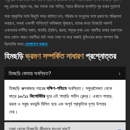
শুধু চোখের আনন্দ নয়, বরং মনকে দেয় শান্তি, শহুরে জীবনের ক্লান্তি দূর করার সুযোগ।
যারা প্রকৃতির সঙ্গে কিছুটা সময় কাটাতে চান, পরিবার বা বন্ধুদের সঙ্গে ভ্রমণের পরিকল্পনা
করছেন, অথবা একাকী শান্তিপূর্ণ অভিজ্ঞতা খুঁজছেন, তাদের জন্য হিমছড়ি আদর্শ।
এখানকার দর্শনীয় স্থান, পাহাড়ি ট্রেইল, ঝরনা, সমুদ্র দৃশ্য এবং স্থানীয় খাবার ভ্রমণকে
করে তোলে আরও স্মরণীয়। তাই সময় নস্ত না করে আজই বুকিংয়ের জন্য সাম্পান বিচ
রিসোর্টের সাথে
যোগাযোগ করুন।
হিমছড়ি
ভ্রমণ সম্পর্কিত সাধারণ
প্রশ্নোত্তর
হিমছড়ি কোথায় অবস্থিত?
হিমছড়ি কক্সবাজার শহরের
দক্ষিণ-পশ্চিমে
অবস্থিত। সমুদ্রসৈকত থেকে
মাত্র
১০/১১ কিলোমিটার
দূরে এই পাহাড়ি পর্যটন কেন্দ্র। এখানে পাহাড়,
ঝরনা ও সবুজ বনভূমি মিলিত হয়ে এক অপূর্ব প্রাকৃতিক দৃশ্য উপহার
দেয়।
ঢাকা থেকে হিমছড়ি কীভাবে যাওয়া যায়?