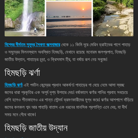
বিশ্বের দীর্ঘতম সুমুদ্র সৈকত কক্সবাজার
থেকে ১১ কিমি দূরে মেরিন ড্রাইভের পাশে পাহাড়
ও সমুদ্রের মিলনস্থলে অবস্থিত হিমছড়ি, যেখানে রয়েছে মনোরম জলপ্রপাত, হিমছড়ি
জাতীয় উদ্যান, পাহাড়ের চূড়া, ও ক্রিসমাস ট্রি, যা বর্ষায় রূপ নেয় সবুজে।
হিমছড়ি ঝর্ণা
হিমছড়ি ঝর্ণা
এই পর্যটন কেন্দ্রের প্রধান আকর্ষণ। পাহাড়ের গা বেয়ে নেমে আসা স্বচ্ছ
জলের ধারা প্রকৃতির এক অপূর্ব দৃশ্য উপহার দেয়। বর্ষাকালে ঝর্ণার পানির প্রবাহ সবচেয়ে
বেশি হলেও শীতকালেও এর শান্ত সৌন্দর্য ভ্রমণকারীদের মুগ্ধ করে। ঝর্ণার আশপাশে দাঁড়িয়ে
জলের কলকল শব্দ আর পাহাড়ি বাতাস এক ধরনের মানসিক প্রশান্তি এনে দেয়, যা দীর্ঘ
সময় মনে গেঁথে থাকে।
হিমছড়ি জাতীয় উদ্যান