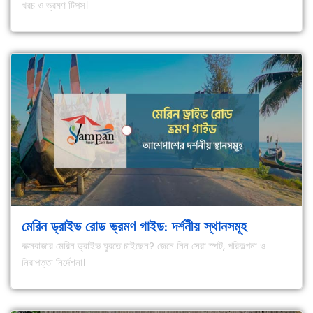
খরচ ও ভ্রমণ টিপস।
মেরিন ড্রাইভ রোড ভ্রমণ গাইড: দর্শনীয় স্থানসমূহ
কক্সবাজার মেরিন ড্রাইভ ঘুরতে চাইছেন? জেনে নিন সেরা স্পট, পরিকল্পনা ও
নিরাপত্তা নির্দেশনা।