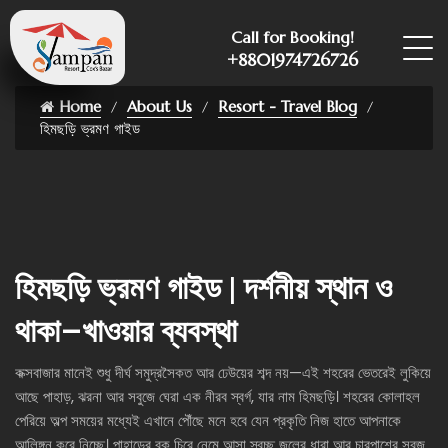
Call for Booking!
+8801974726726
Home
About Us
Resort - Travel Blog
হিমছড়ি ভ্রমণ গাইড
হিমছড়ি ভ্রমণ গাইড | দর্শনীয় স্থান ও
থাকা–খাওয়ার ব্যবস্থা
কক্সবাজার মানেই শুধু দীর্ঘ সমুদ্রসৈকত আর ঢেউয়ের শব্দ নয়—এই শহরের ভেতরেই লুকিয়ে
আছে পাহাড়, ঝরনা আর সবুজে ঘেরা এক নীরব স্বর্গ, যার নাম হিমছড়ি। শহরের কোলাহল
পেরিয়ে অল্প সময়ের মধ্যেই এখানে পৌঁছে মনে হবে যেন প্রকৃতি নিজ হাতে আপনাকে
আলিঙ্গন করে নিচ্ছে। পাহাড়ের বুক চিরে নেমে আসা স্বচ্ছ জলের ধারা আর চারপাশের সবুজ