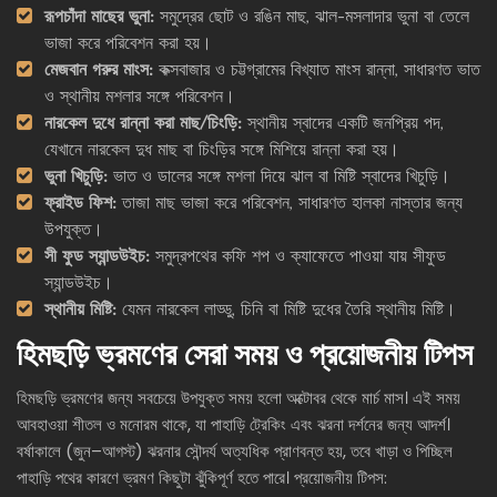
রূপচাঁদা মাছের ভুনা:
সমুদ্রের ছোট ও রঙিন মাছ, ঝাল-মসলাদার ভুনা বা তেলে
ভাজা করে পরিবেশন করা হয়।
মেজবান গরুর মাংস:
কক্সবাজার ও চট্টগ্রামের বিখ্যাত মাংস রান্না, সাধারণত ভাত
ও স্থানীয় মশলার সঙ্গে পরিবেশন।
নারকেল দুধে রান্না করা মাছ/চিংড়ি:
স্থানীয় স্বাদের একটি জনপ্রিয় পদ,
যেখানে নারকেল দুধ মাছ বা চিংড়ির সঙ্গে মিশিয়ে রান্না করা হয়।
ভুনা খিচুড়ি:
ভাত ও ডালের সঙ্গে মশলা দিয়ে ঝাল বা মিষ্টি স্বাদের খিচুড়ি।
ফ্রাইড ফিশ:
তাজা মাছ ভাজা করে পরিবেশন, সাধারণত হালকা নাস্তার জন্য
উপযুক্ত।
সী ফুড স্যান্ডউইচ:
সমুদ্রপথের কফি শপ ও ক্যাফেতে পাওয়া যায় সীফুড
স্যান্ডউইচ।
স্থানীয় মিষ্টি:
যেমন নারকেল লাড্ডু, চিনি বা মিষ্টি দুধের তৈরি স্থানীয় মিষ্টি।
হিমছড়ি ভ্রমণের সেরা সময় ও প্রয়োজনীয় টিপস
হিমছড়ি ভ্রমণের জন্য সবচেয়ে উপযুক্ত সময় হলো অক্টোবর থেকে মার্চ মাস। এই সময়
আবহাওয়া শীতল ও মনোরম থাকে, যা পাহাড়ি ট্রেকিং এবং ঝরনা দর্শনের জন্য আদর্শ।
বর্ষাকালে (জুন–আগস্ট) ঝরনার সৌন্দর্য অত্যধিক প্রাণবন্ত হয়, তবে খাড়া ও পিচ্ছিল
পাহাড়ি পথের কারণে ভ্রমণ কিছুটা ঝুঁকিপূর্ণ হতে পারে। প্রয়োজনীয় টিপস: