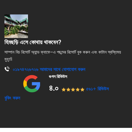
হিমছড়ি এসে কোথায় থাকবেন?
সাম্পান বিচ রিসোর্ট অ্যান্ড ক্যাফে–এ পছন্দের রিসোর্ট বুক করুন এবং কাটান স্বস্তিময়
মুহূর্ত।
০১৯৭৪৭২৬৭২৬
আমাদের সাথে যোগাযোগ করুন
গুগল রিভিউস
৪.০
৫৬১+ রিভিউস
বুকিং করুন