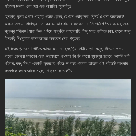
পরিবেশ মনকে এনে দেয় এক অনাবিল প্রশান্তি।
হিমছড়ি মূলত একটি পাহাড়ি পর্যটন কেন্দ্র, যেখানে প্রাকৃতিক সৌন্দর্য এখনো অনেকটাই
অক্ষত। এখানে পাহাড়ের ঢাল, ঘন বন আর ঝরনার কলকল শব্দ মিলেমিশে তৈরি করেছে এক
স্বতন্ত্র পরিবেশ। যারা ভিড় এড়িয়ে প্রকৃতির কাছাকাছি কিছু সময় কাটাতে চান, তাদের জন্য
হিমছড়ি নিঃসন্দেহে কক্সবাজারের অন্যতম সেরা গন্তব্য।
এই হিমছড়ি ভ্রমণ গাইডে আমরা জানবো হিমছড়ির দর্শনীয় স্থানসমূহ, কীভাবে সেখানে
যাবেন, কোথায় থাকবেন এবং আশেপাশে খাওয়ার কী কী ভালো ব্যবস্থা রয়েছে। আপনি যদি
পরিবার, বন্ধু কিংবা একাকী ভ্রমণের পরিকল্পনা করে থাকেন, তাহলে এই গাইডটি আপনার
ভ্রমণকে করবে আরও সহজ, গোছানো ও স্মরণীয়।