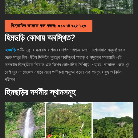
বিস্তারিত জানতে কল করুন: ০১৯৭৪৭২৬৭২৬
হিমছড়ি কোথায় অবস্থিত?
হিমছড়ি
পর্যটন কেন্দ্র কক্সবাজার শহরের দক্ষিণ-পশ্চিম অংশে, বিশ্বখ্যাত সমুদ্রসৈকত
থেকে মাত্র বিশ-পঁচিশ মিনিটের দূরত্বে অবস্থিত। পাহাড় ও সমুদ্রের মাঝামাঝি এই
অবস্থান হিমছড়িকে দিয়েছে এক বিশেষ ভৌগোলিক বৈশিষ্ট্য। শহরের কোলাহল থেকে খুব
বেশি দূরে না থেকেও এখানে এসে পর্যটকরা অনুভব করেন এক শান্ত, সবুজ ও নির্মল
পরিবেশ।
হিমছড়ির দর্শনীয় স্থানসমূহ