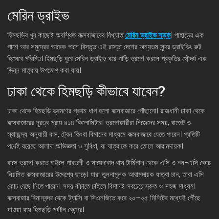
মেরিন ড্রাইভ
হিমছড়ির খুব কাছেই অবস্থিত কক্সবাজারের বিখ্যাত
মেরিন ড্রাইভ সড়ক
। পাহাড়ের এক
পাশে আর সমুদ্রের আরেক পাশে বিস্তৃত এই রাস্তা দেশের অন্যতম সুন্দর ড্রাইভিং রুট
হিসেবে পরিচিত। হিমছড়ি ঘুরে মেরিন ড্রাইভ ধরে গাড়ি ভ্রমণ করলে প্রকৃতির সৌন্দর্য এক
ভিন্ন মাত্রায় উপভোগ করা যায়।
ঢাকা থেকে হিমছড়ি কীভাবে যাবেন?
ঢাকা থেকে হিমছড়ি ভ্রমণের প্রথম ধাপ হলো কক্সবাজারে পৌঁছানো। রাজধানী ঢাকা থেকে
কক্সবাজারের দূরত্ব প্রায় ৪১৪ কিলোমিটার। ভ্রমণকারীরা নিজেদের সময়, বাজেট ও
স্বাচ্ছন্দ্য অনুযায়ী বাস, ট্রেন কিংবা বিমানের মাধ্যমে কক্সবাজারে যেতে পারেন। প্রতিটি
পথেই রয়েছে আলাদা অভিজ্ঞতা ও সুবিধা, যা যাত্রাকে করে তোলে আরামদায়ক।
বাসে ভ্রমণ করতে চাইলে গাবতলী ও সায়েদাবাদ বাস টার্মিনাল থেকে এসি ও নন-এসি কোচ
নিয়মিত কক্সবাজারের উদ্দেশ্যে ছাড়ে। যারা তুলনামূলক আরামদায়ক যাত্রা চান, তারা এসি
কোচ বেছে নিতে পারেন। সময় বাঁচাতে চাইলে বিমানই সবচেয়ে দ্রুত ও সহজ মাধ্যম।
কক্সবাজার বিমানবন্দর থেকে ট্যাক্সি বা সিএনজিতে করে ২০–২৫ মিনিটের মধ্যেই পৌঁছে
যাওয়া যায় হিমছড়ি পর্যটন কেন্দ্রে।