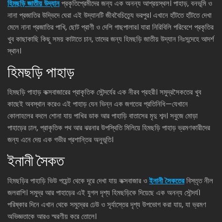
হিমছড়ি জাতীয় উদ্যান
প্রকৃতিপ্রেমীদের জন্য এক অনন্য আশ্রয়স্থল। পাহাড়, বনভূমি ও
নানা প্রজাতির উদ্ভিদে ঘেরা এই উদ্যানটি জীববৈচিত্র্যে ভরপুর। এখানে হাঁটতে হাঁটতে দেখা
মেলে নানা প্রজাতির পাখি, ছোট প্রাণী ও দেশি গাছপালার। যারা নিরিবিলি পরিবেশে প্রকৃতির
খুব কাছাকাছি কিছু সময় কাটাতে চান, তাদের জন্য হিমছড়ি জাতীয় উদ্যান নিঃসন্দেহে আদর্শ
স্থান।
হিমছড়ি পাহাড়
হিমছড়ি পাহাড় কক্সবাজারের প্রাকৃতিক সৌন্দর্যের এক নীরব প্রহরী। সমুদ্রসৈকতের খুব
কাছেই অবস্থান করেও এই পাহাড় যেন ভিন্ন এক জগতের প্রতিনিধি—যেখানে
কোলাহলের বদলে শোনা যায় পাখির ডাক আর পাহাড়ি বাতাসের মৃদু শব্দ। সবুজে মোড়া
পাহাড়ের ঢাল, প্রাকৃতিক পথ আর ঝরনার উপস্থিতি মিলিয়ে হিমছড়ি পাহাড় ভ্রমণকারীদের
জন্য এনে দেয় এক গভীর প্রশান্তির অনুভূতি।
ইনানী সৈকত
হিমছড়ির পাহাড়ি ভিউ পয়েন্ট থেকে দূরে দেখা যায় কক্সবাজার ও
ইনানী সৈকতের
বিস্তৃত নীল
জলরাশি। সমুদ্র আর পাহাড়ের এই যুগল দৃশ্য হিমছড়িকে দিয়েছে এক অনন্য সৌন্দর্য।
পরিষ্কার দিনে এখান থেকে সমুদ্রের ঢেউ ও সূর্যাস্তের দৃশ্য উপভোগ করা যায়, যা ভ্রমণ
অভিজ্ঞতাকে আরও স্মরণীয় করে তোলে।