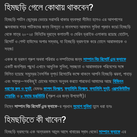
হিমছড়ি গেলে কোথায় থাকবেন?
হিমছড়ি পর্যটন কেন্দ্রের ভেতরে সরাসরি থাকার ব্যবস্থা সীমিত হলেও এর আশপাশের
কক্সবাজার শহর পর্যটকদের জন্য বিস্তৃত ও মানসম্মত আবাসন সুবিধা প্রদান করে। হিমছড়ি
থেকে মাত্র ২০-২৫ মিনিটের দূরত্বে কলাতলী ও মেরিন ড্রাইভ এলাকায় রয়েছে হোটেল,
রিসোর্ট ও গেস্ট হাউসের অপার সম্ভার, যা হিমছড়ি ভ্রমণকে করে তোলে আরামদায়ক ও
সহজ।
একক বা ভ্রমণ গ্রুপ অথবা পরিবার ও দম্পতিদের জন্য
সাম্পান বিচ রিসোর্ট এন্ড ক্যাফে
একটি জনপ্রিয় পছন্দ। এখানে আধুনিক সুবিধা, স্বচ্ছতা ও আরামদায়ক পরিবেশের সঙ্গে
মিলিত হয়েছে সমুদ্রের নৈসর্গিক দৃশ্য। রিসোর্টের কক্ষে থাকলে আপনি হিমছড়ি ঝরনা, পাহাড়
এবং সমুদ্র—সবকিছুই চোখের সামনে অনুভব করতে পারবেন। আমাদের আছে
বিভিন্ন
ধরণের রুম ও স্যুট
, যেমনঃ
কাপল ডিলাক্স
,
ফ্যামিলি ডিলাক্স
,
ফ্যামিলি স্যুট
,
এক্সেকিউটিভ
শেয়ারিং
ও
৮ ব্যাড ডরমিটরি
(গ্রুপ এর জন্য উপযোগী)।
নিম্নে
সাম্পান বিচ রিসোর্ট এন্ড ক্যাফে
-র প্রধান
সুযোগ সুবিধা
তুলে ধরা হলঃ
হিমছড়িতে কী খাবেন?
হিমছড়ি ভ্রমণের এক অন্যরকম আনন্দ আসে খাবারের স্বাদ থেকে।
সাম্পান ক্যাফে
এর