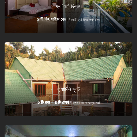
ফ্যামিলি ডিলাক্স
১ টি কিং সাইজ বেড।
* ছোট ফ্যামিলির জন্য সেরা
ফ্যামিলি স্যুট
৩ টি রুম - ৪ টি বেড।
* ৮-১২ জনের জন্য সেরা