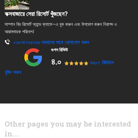
কক্সবাজারে সেরা রিসোর্ট খুঁজছেন?
সাম্পান বিচ রিসোর্ট অ্যান্ড ক্যাফে–এ বুক করুন এবং উপভোগ করুন নিরাপদ ও
আরামদায়ক পরিবেশ।
০১৯৭৪৭২৬৭২৬
আমাদের সাথে যোগাযোগ করুন
গুগল রিভিউ
৪.০
৫৬১+ রিভিউস
বুকিং করুন
Other pages you may be interested
in...