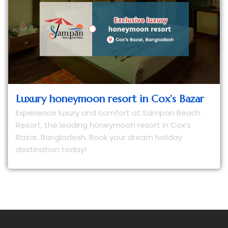
Luxury honeymoon resort in Cox’s Bazar
Experience luxury and comfort at Sampan Beach
Resort, the leading honeymoon resort in Cox’s
Bazar, Bangladesh. Book your dream holiday
destination today!