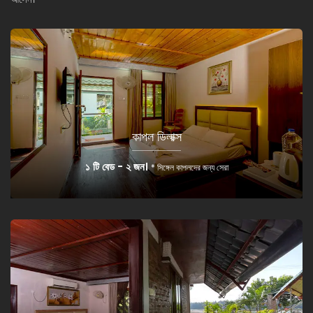
কাপল ডিলাক্স
১ টি বেড - ২ জন।
* সিঙ্গেল কাপলদের জন্য সেরা