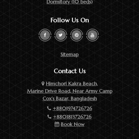
Dormitory (10 beds)
Follow Us On
Sitemap
Contact Us
Himchori Kakra Beach,
Marine Drive Road, Near Army Camp
Cox’s Bazar, Bangladesh
+8801974726726
+8801813726726
Book Now