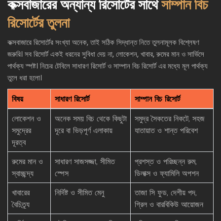
কক্সবাজারের অন্যান্য রিসোর্টের সাথে
সাম্পান বিচ
রিসোর্টের তুলনা
কক্সবাজারে রিসোর্টের সংখ্যা অনেক, তাই সঠিক সিদ্ধান্ত নিতে তুলনামূলক বিশ্লেষণ
জরুরি। সব রিসোর্ট একই ধরনের সুবিধা দেয় না, লোকেশন, খাবার, রুমের মান ও সার্ভিসে
পার্থক্য স্পষ্ট। নিচের টেবিলে সাধারণ রিসোর্ট ও সাম্পান বিচ রিসোর্ট এর মধ্যে মূল পার্থক্য
তুলে ধরা হলো।
বিষয়
সাধারণ রিসোর্ট
সাম্পান বিচ রিসোর্ট
লোকেশন ও
অনেক সময় বিচ থেকে কিছুটা
সমুদ্র সৈকতের নিকটে, সহজ
সমুদ্রের
দূরে বা ভিড়পূর্ণ এলাকায়
যাতায়াত ও শান্ত পরিবেশ
দূরত্ব
রুমের মান ও
সাধারণ সাজসজ্জা, সীমিত
প্রশস্ত ও পরিচ্ছন্ন রুম,
স্বাচ্ছন্দ্য
স্পেস
ডিলাক্স ও ফ্যামিলি অপশন
খাবারের
নির্দিষ্ট ও সীমিত মেনু
তাজা সি ফুড, দেশীয় পদ,
বৈচিত্র্য
গ্রিল ও বারবিকিউ আয়োজন