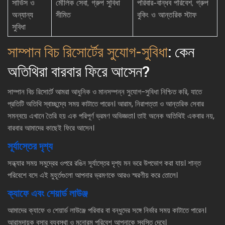
সার্ভিস ও
মৌলিক সেবা, গ্রুপ সুবিধা
পরিবার-বান্ধব পরিবেশ, গ্রুপ
অন্যান্য
সীমিত
বুকিং ও আন্তরিক স্টাফ
সুবিধা
সাম্পান বিচ রিসোর্টের সুযোগ-সুবিধা
: কেন
অতিথিরা বারবার ফিরে আসেন?
সাম্পান বিচ রিসোর্টে আমরা আধুনিক ও মানসম্পন্ন সুযোগ-সুবিধা নিশ্চিত করি, যাতে
প্রতিটি অতিথি স্বাচ্ছন্দ্যে সময় কাটাতে পারেন। আরাম, নিরাপত্তা ও আন্তরিক সেবার
সমন্বয়ে এখানে তৈরি হয় এক পরিপূর্ণ ভ্রমণ অভিজ্ঞতা। তাই অনেক অতিথিই একবার নয়,
বারবার আমাদের কাছেই ফিরে আসেন।
সূর্যাস্তের দৃশ্য
সন্ধ্যার সময় সমুদ্রের ওপরে রঙিন সূর্যাস্তের দৃশ্য মন ভরে উপভোগ করা যায়। শান্ত
পরিবেশে বসে এই মুহূর্তগুলো আপনার ভ্রমণকে আরও স্মরণীয় করে তোলে।
ক্যাফে এবং শেয়ার্ড লাউঞ্জ
আমাদের ক্যাফে ও শেয়ার্ড লাউঞ্জে পরিবার বা বন্ধুদের সঙ্গে নির্ভার সময় কাটাতে পারেন।
আরামদায়ক বসার ব্যবস্থা ও মনোরম পরিবেশ আপনাকে স্বস্তি দেবে।