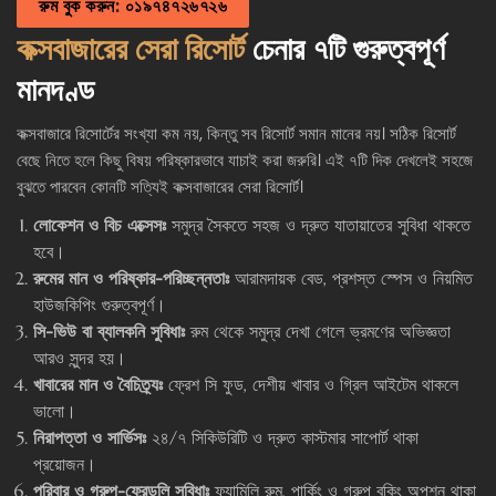
রুম বুক করুন: ০১৯৭৪৭২৬৭২৬
কক্সবাজারের সেরা রিসোর্ট
চেনার ৭টি গুরুত্বপূর্ণ
মানদণ্ড
কক্সবাজারে রিসোর্টের সংখ্যা কম নয়, কিন্তু সব রিসোর্ট সমান মানের নয়। সঠিক রিসোর্ট
বেছে নিতে হলে কিছু বিষয় পরিষ্কারভাবে যাচাই করা জরুরি। এই ৭টি দিক দেখলেই সহজে
বুঝতে পারবেন কোনটি সত্যিই কক্সবাজারের সেরা রিসোর্ট।
লোকেশন ও বিচ এক্সেসঃ
সমুদ্র সৈকতে সহজ ও দ্রুত যাতায়াতের সুবিধা থাকতে
হবে।
রুমের মান ও পরিষ্কার-পরিচ্ছন্নতাঃ
আরামদায়ক বেড, প্রশস্ত স্পেস ও নিয়মিত
হাউজকিপিং গুরুত্বপূর্ণ।
সি-ভিউ বা ব্যালকনি সুবিধাঃ
রুম থেকে সমুদ্র দেখা গেলে ভ্রমণের অভিজ্ঞতা
আরও সুন্দর হয়।
খাবারের মান ও বৈচিত্র্যঃ
ফ্রেশ সি ফুড, দেশীয় খাবার ও গ্রিল আইটেম থাকলে
ভালো।
নিরাপত্তা ও সার্ভিসঃ
২৪/৭ সিকিউরিটি ও দ্রুত কাস্টমার সাপোর্ট থাকা
প্রয়োজন।
পরিবার ও গ্রুপ-ফ্রেন্ডলি সুবিধাঃ
ফ্যামিলি রুম, পার্কিং ও গ্রুপ বুকিং অপশন থাকা