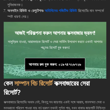
সুবিধাজনক।
অনলাইন রিভিউ ও রেপুটেশনঃ
অতিথিদের পজিটিভ রিভিউ
রিসোর্টের মান সম্পর্কে
স্পষ্ট ধারণা দেয়।
আজই পরিকল্পনা করুন আপনার কক্সবাজার ভ্রমণ!
সামুদ্রিক হাওয়া, আরামদায়ক রিসোর্ট ও সেরা সার্ভিস উপভোগ করতে এখনই আপনার
পছন্দের রিসোর্ট বুক করুন।
আপনার রুম বুক করুন: ০১৯৭৪৭২৬৭২৬
কেন
সাম্পান বিচ রিসোর্ট
কক্সবাজারের সেরা
রিসোর্ট?
কক্সবাজারে রিসোর্টের অভাব নেই, কিন্তু সব জায়গায় একই সঙ্গে আরাম, মানসম্মত সেবা ও
মনভরানো পরিবেশ পাওয়া যায় না। ভ্রমণ তখনই পূর্ণতা পায়, যখন থাকার জায়গাটি নিশ্চিন্ত