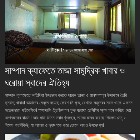
এক্সিকিউটিভ শেয়ারিং
৩ টি বেড।
* ৬-১০ জনের জন্য সেরা
সাম্পান ক্যাফেতে তাজা সামুদ্রিক খাবার ও
ঘরোয়া স্বাদের ঐতিহ্য
সাম্পান ক্যাফেতে অতিথিরা উপভোগ করতে পারেন তাজা ও মানসম্পন্ন উপাদানে তৈরি
সুস্বাদু খাবার। আমাদের মেনুতে রয়েছে ফ্রেশ সি ফুড, যেখানে সমুদ্রের স্বাদ থাকে একদম
সতেজভাবে পরিবেশিত। পাশাপাশি ট্রেডিশনাল ফুড ঘরোয়া রেসিপির স্বাদ মনে করিয়ে দেয়
আপনজনের রান্না। আর যারা ভিন্ন স্বাদ খুঁজছেন, তাদের জন্য রয়েছে গ্রিলড মেনু ও
বিশেষ বারবিকিউ, যা আড্ডা ও ভ্রমণকে করে তোলে আরও উপভোগ্য।