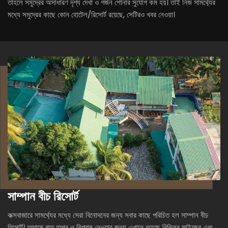
তাহলে সমুদ্রের অসাধারণ দৃশ্য দেখা ও গর্জন শোনার সুযোগ কম হয়। তাই নিজ সামর্থ্যের
মধ্যে সমুদ্রের কাছে কোন হোটেল/রিসোর্ট রয়েছে, সেটিরও খবর নেওয়া।
সাম্পান বীচ রিসোর্ট
কক্সবাজারে সামর্থ্যের মধ্যে সেরা বিনোদনের জন্য সবার কাছে পরিচিত হল সাম্পান বীচ
রিসোর্ট। আরামে রাত যাপন ও বিশ্রাম নেওয়ার জন্য এখানে রয়েছে বিভিন্ন সাইজের এবং