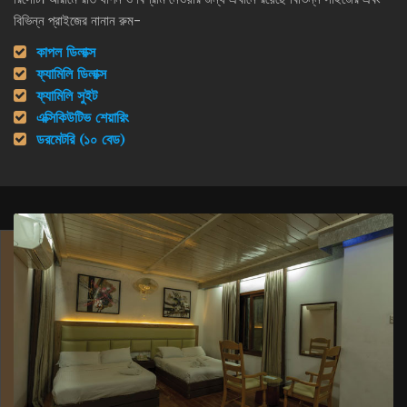
বিভিন্ন প্রাইজের নানান রুম-
কাপল ডিলাক্স
ফ্যামিলি ডিলাক্স
ফ্যামিলি সুইট
এক্সিকিউটিভ শেয়ারিং
ডরমেটরি (১০ বেড)