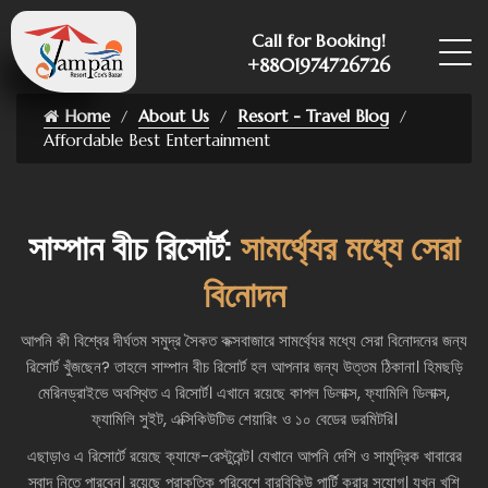
Call for Booking!
+8801974726726
Home
About Us
Resort - Travel Blog
Affordable Best Entertainment
সাম্পান বীচ রিসোর্ট:
সামর্থ্যের মধ্যে সেরা
বিনোদন
আপনি কী বিশ্বের দীর্ঘতম সমুদ্র সৈকত কক্সবাজারে সামর্থ্যের মধ্যে সেরা বিনোদনের জন্য
রিসোর্ট খুঁজছেন? তাহলে সাম্পান বীচ রিসোর্ট হল আপনার জন্য উত্তম ঠিকানা। হিমছড়ি
মেরিনড্রাইভে অবস্থিত এ রিসোর্ট। এখানে রয়েছে কাপল ডিলাক্স, ফ্যামিলি ডিলাক্স,
ফ্যামিলি সুইট, এক্সিকিউটিভ শেয়ারিং ও ১০ বেডের ডরমিটরি।
এছাড়াও এ রিসোর্টে রয়েছে ক্যাফে-রেস্টুরেন্ট। যেখানে আপনি দেশি ও সামুদ্রিক খাবারের
স্বাদ নিতে পারবেন। রয়েছে প্রাকৃতিক পরিবেশে বারবিকিউ পার্টি করার সুযোগ। যখন খুশি